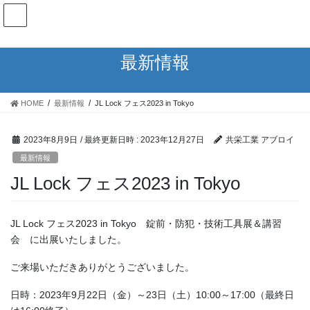
コ
ナ
ン
ビ
テ
ゲ
ン
ー
最新情報
ツ
シ
へ
ョ
ス
ン
HOME
最新情報
JL Lock フェス2023 in Tokyo
キ
に
ッ
移
プ
動
2023年8月9日
/ 最終更新日時 :
2023年12月27日
共栄工業 アブロイ
最新情報
JL Lock フェス2023 in Tokyo
JL Lock フェス2023 in Tokyo 錠前・防犯・技術工具展＆講習
会 に出展いたしました。
ご来場いただきありがとうございました。
日時：2023年9月22日（金）～23日（土）10:00～17:00（最終日